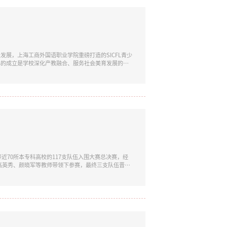
展，上海工商外国语职业学院重磅打造的SICFL青少
心的成立是学校深化产教融合、服务社会美育发展的重
力的综合性一站式成长平台。上海工商外国语职业学院深
鸿艺术教育学院优质的艺术类教育教学资源，传承徐悲
近70所本专科高校的117支队伍入围大赛总决赛，经
、高英秀、颜晓军等教师带领下参赛，最终三支队伍晋级
国机电一体化技术应用协会、上海市国际展览（集团）
机器人系统装调、数据采集与处理、模型训练与微调创