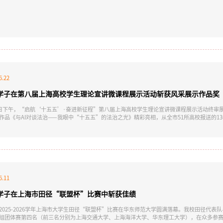
6.22
学子在第八届上海高校学生理论宣讲微课程展示活动斩获风采展示作品奖
6日下午，“启航‘十五五’·奋进新征程”第八届上海高校学生理论宣讲微课程展示活动终审展
作品《与AI对谈法治——我眼中“十五五”的法治之光》精彩亮相，从全市51所高校报送的1
0名的民办高职院校代表登台展示，最终荣获“风采展示作品奖”。指导教师为我校马克思主
统网络文化发展研究中心、上海市大学生理论宣讲联盟主办，复旦大学党委学生工作部（处）
向上海高校全日制学生征集理论宣讲微课程作
6.11
学子在上海市田径“联盟杯”比赛中斩获佳绩
2025-2026学年上海市大学生田径“联盟杯”比赛在华东师范大学圆满落幕。我校田径代
组团体赛第四名（前三名分别为上海交通大学、上海海洋大学、华东理工大学），在众多参