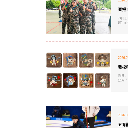
2026.0
喜报
7月1
职）的
展开激
个人三
自愿报
2026.0
我校
近日，
获评“
教育管
承办。
发青年
2026.0
五育