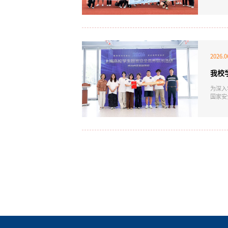
展现了
上海众
校始终
2026.0
我校
为深入
国家安
5名学
级市级
全等多