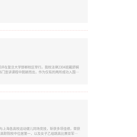
评在复旦大学邯郸校区举行。我校法律2304班戴舒娴
36门宣讲课程中脱颖而出，作为仅有的两所成功入围终
义学院倪丽娜、王爱冰老师。展示现场本次活动由上海
承办。活动以“启航‘十五五’·奋进新征程”为主
表队与上海各高校运动健儿同场竞技，斩获多项佳绩，荣获
赛高职院校中位居第一，以及女子乙组跳高比赛亚军，