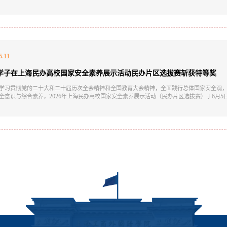
我校学子扎实的体育专业素养和良好的体育竞技风采。上海市大学生田径“联盟杯”是上海
多高校优秀田径运动员。比赛设短跑、长跑、跳远、跳高、投掷、接力等多个竞赛项目，为
将体育教育作为人才培养的重要环节，依托各类赛事落
6.11
学子在上海民办高校国家安全素养展示活动民办片区选拔赛斩获特等奖
学习贯彻党的二十大和二十届历次全会精神和全国教育大会精神，全面践行总体国家安全观
全意识与综合素养，2026年上海民办高校国家安全素养展示活动（民办片区选拔赛）于6月
子组成的参赛队，在学校后保处副处长严明（领队）与辅导员王璐（指导教师）带领下参赛，最
展示（第二阶段）。这是我校连续第二年斩获该项赛事最高奖项。本次赛事聚焦总体国家安全
项核心内容。竞赛环节设置“有问必答”“一站到