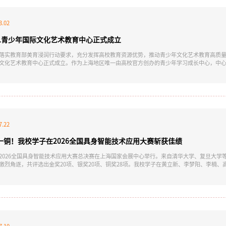
3.02
CFL青少年国际文化艺术教育中心正式成立
落实教育部美育浸润行动要求，充分发挥高校教育资源优势，推动青少年文化艺术教育高质量发
文化艺术教育中心正式成立。作为上海地区唯一由高校官方创办的青少年学习成长中心，中
，将为3至18岁青少年搭建起兼具国际化视野、人文艺术修养、科学创新思维和卓越表达能
与艺术教育领域多年，拥有雄厚的外语类师资力量、国际化的教育教学环境，同时依托徐悲
“融汇中西”的美育精神和理念。SICFL青少年国
7.22
一铜！我校学子在2026全国具身智能技术应用大赛斩获佳绩
2026全国具身智能技术应用大赛总决赛在上海国家会展中心举行。来自清华大学、复旦大学等
激烈角逐，共评选出金奖20项、银奖20项、铜奖28项。我校学子在黄立新、李梦阳、李楠
取得两金一铜的好成绩。本届大赛由中国仿真学会主办，新型工业虚拟实训仿真专委会、中
司承办，光明网、凤凰网等多家主流媒体对赛事进行实时报道。总决赛设置创新场景应用、
与技术应用等四个赛道，覆盖从创新场景到模型训