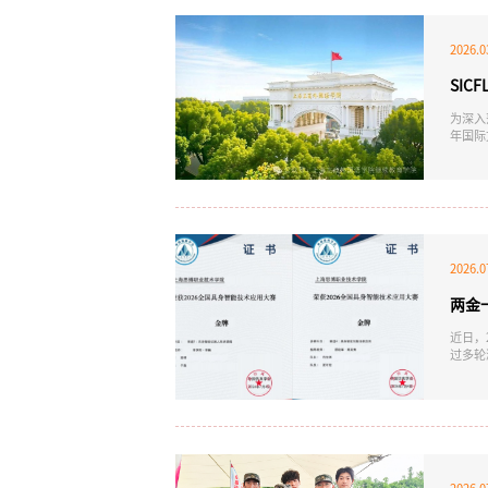
2026.0
SI
为深入
年国际
要举措
耕外语
鸿先生
2026.0
两金
近日，
过多轮
国赛并
有限公
新开发