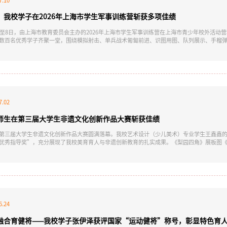
7.10
！我校学子在2026年上海市学生军事训练营斩获多项佳绩
日至8日，由上海市教育委员会主办的2026年上海市学生军事训练营在上海市青少年校外活动
数百名优秀学子齐聚一堂，围绕模拟射击、单兵战术匍匐前进、识图用图、队列展示、手榴弹
烈角逐。我校选派7名二年级学生（男生4名、女生3名）组成代表队，由程光崧老师带队参营
等奖5项。本次训练营严格按照《普通高等学校军事课教学大纲》设置课目，全面检验高校学
名、军事理论考核、技能比武等多轮遴选最终获得
7.02
师生在第三届大学生非遗文化创新作品大赛斩获佳绩
第三届大学生非遗文化创新作品大赛圆满落幕。我校艺术设计（少儿美术）专业学生王鑫鑫
优秀指导奖”，充分展现了我校美育育人与非遗创新教育的扎实成果。《梨园四角》展板图
理处、民办教育综合党委办公室指导，上海市民办高校新的社会阶层人士联谊会主办，上海
赛事以推动中华优秀传统文化创造性转化、创新性发展为核心宗旨，聚焦非遗文化现代化创
学子文化创新活力，引导青年学子传承传统非遗文脉，以创意设计
6.24
融合育健将——我校学子张伊泽获评国家“运动健将”称号，彰显特色育