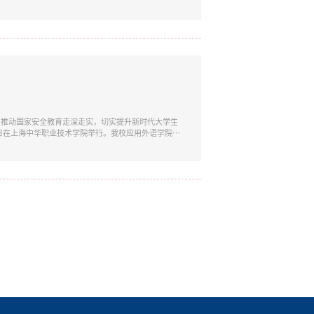
高校高水平田径盛会，赛事规格高、竞争激烈，汇聚了
各校运动员搭建了切磋交流、共同成长的专业平台。我
，推动国家安全教育走深走实，切实提升新时代大学生
5日在上海中华职业技术学院举行。我校应用外语学院由
终以506.1分的总成绩荣获本次比赛特等奖，直接晋
观20个重点领域，涵盖政治安全、网络安全、科技安