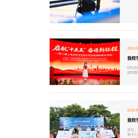
2026.0
我校
6月1
同学携
审前2
教育系
题，面
2026.0
我校
近日，
男子乙