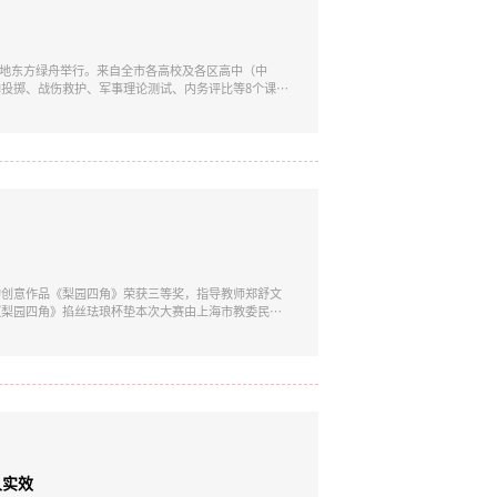
营地东方绿舟举行。来自全市各高校及各区高中（中
投掷、战伤救护、军事理论测试、内务评比等8个课目
，最终代表队共斩获团体二等奖1项、个人二等奖2项，
生军事理论与军事技能水平。我校参赛队员均经过校内
的创意作品《梨园四角》荣获三等奖，指导教师郑舒文
《梨园四角》掐丝珐琅杯垫本次大赛由上海市教委民办
师范大学天华学院新联会分会、天华学院通识学院联合
新表达，面向全市民办高校征集青年创意作品，旨在激
人实效