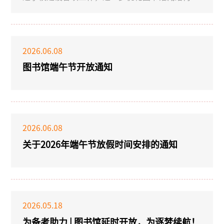
充实专业文献资源，保障教学科研与学科专业发展
需求，提升图书资源与人才培养方案、专业建设标
准的匹配度，学校图书馆现组织开展2026年度中文
图书采购征订工作。本次采购严格按照图书馆藏资
2026.06.08
料建设与资产采购规范流程执行，现将有关事项通
图书馆端午节开放通知
知如下：一、征订范围与原则1、紧扣专业标准：
满足专业建设、课程教学、实践实训、科研建设等
需求，优先遴选规划教材、核心专著、行业标准、
权威译著、最新版专业图书。2、教学科研导向：
以专业核心课、必修课、选修课及学科前沿文献为
2026.06.08
主，兼顾基础文献与特色资源。3、合规适用：图
书须为正版正式出版物，内
关于2026年端午节放假时间安排的通知
2026.05.18
为备考助力 | 图书馆延时开放，为逐梦续航！