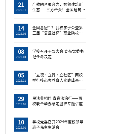
21
产教融合聚合力，智领建筑新
生态——三方牵头！全国建筑工
2025.11
程智慧管...
14
全国总冠军！我校学子荣登第
三届“复旦社杯”职业院校英
2025.05
语影视剧...
08
学校召开干部大会 宣布党委书
记任命决定
2025.04
05
“立德・立行・立社区”两校
举行核心素养育人实践成果展
2025.11
暨“一站...
29
民法典相伴 青春法治行——两
校联合举办意定监护专题讲座
2025.05
10
学校党委召开2024年度校领导
班子民主生活会
2025.01