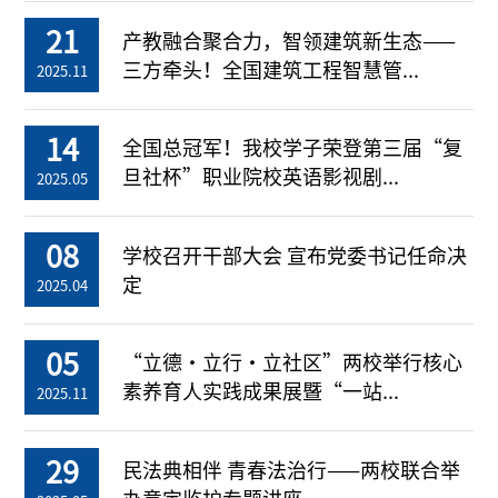
21
产教融合聚合力，智领建筑新生态——
三方牵头！全国建筑工程智慧管...
2025.11
14
全国总冠军！我校学子荣登第三届“复
旦社杯”职业院校英语影视剧...
2025.05
08
学校召开干部大会 宣布党委书记任命决
定
2025.04
05
“立德・立行・立社区”两校举行核心
素养育人实践成果展暨“一站...
2025.11
29
民法典相伴 青春法治行——两校联合举