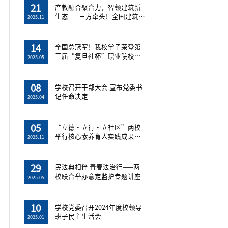
21
产教融合聚合力，智领建筑新
生态——三方牵头！全国建筑工
2025.11
程智慧管...
14
全国总冠军！我校学子荣登第
三届“复旦社杯”职业院校英
2025.05
语影视剧...
08
学校召开干部大会 宣布党委书
记任命决定
2025.04
05
“立德・立行・立社区”两校
举行核心素养育人实践成果展
2025.11
暨“一站...
29
民法典相伴 青春法治行——两
校联合举办意定监护专题讲座
2025.05
10
学校党委召开2024年度校领导
班子民主生活会
2025.01