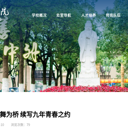
学校概况
处室导航
人才培养
师资队伍
舞为桥 续写九年青春之约
10
浏览次数：
79