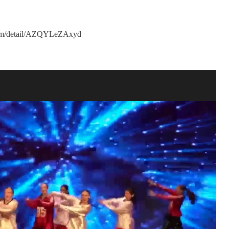
om/detail/AZQYLeZAxyd