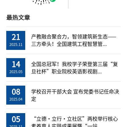
最热文章
21
产教融合聚合力，智领建筑新生态——
三方牵头！全国建筑工程智慧管...
2025.11
14
全国总冠军！我校学子荣登第三届“复
旦社杯”职业院校英语影视剧...
2025.05
08
学校召开干部大会 宣布党委书记任命决
定
2025.04
05
“立德・立行・立社区”两校举行核心
素养育人实践成果展暨“一站...
2025.11