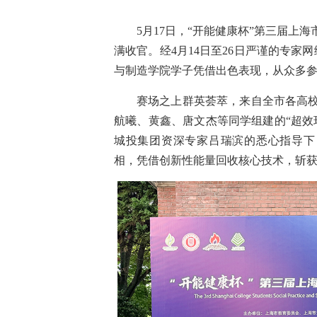
5月17日，“开能健康杯”第三届
满收官。经4月14日至26日严谨的专家
与制造学院学子凭借出色表现，从众多
赛场之上群英荟萃，来自全市各高
航曦、黄鑫、唐文杰等同学组建的“超效
城投集团资深专家吕瑞滨的悉心指导下
相，凭借创新性能量回收核心技术，斩