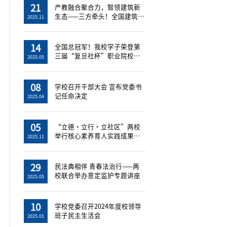
21
产教融合聚合力，智领建筑新
生态——三方牵头！全国建筑工
2025.11
程智慧管...
14
全国总冠军！我校学子荣登第
三届“复旦社杯”职业院校英
2025.05
语影视剧...
08
学校召开干部大会 宣布党委书
记任命决定
2025.04
05
“立德・立行・立社区”两校
举行核心素养育人实践成果展
2025.11
暨“一站...
29
民法典相伴 青春法治行——两
校联合举办意定监护专题讲座
2025.05
10
学校党委召开2024年度校领导
班子民主生活会
2025.01