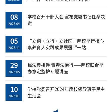
08
学校召开干部大会 宣布党委书记任命决
定
2025.04
05
“立德・立行・立社区”两校举行核心
素养育人实践成果展暨“一站...
2025.11
29
民法典相伴 青春法治行——两校联合举
办意定监护专题讲座
2025.05
10
学校党委召开2024年度校领导班子民主
生活会
2025.01