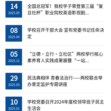
14
全国总冠军！我校学子荣登第三届“复
旦社杯”职业院校英语影视剧...
2025.05
08
学校召开干部大会 宣布党委书记任命决
定
2025.04
05
“立德・立行・立社区”两校举行核心
素养育人实践成果展暨“一站...
2025.11
29
民法典相伴 青春法治行——两校联合举
办意定监护专题讲座
2025.05
10
学校党委召开2024年度校领导班子民主
生活会
2025.01