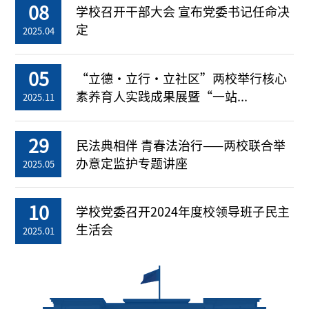
08
学校召开干部大会 宣布党委书记任命决
定
2025.04
05
“立德・立行・立社区”两校举行核心
素养育人实践成果展暨“一站...
2025.11
29
民法典相伴 青春法治行——两校联合举
办意定监护专题讲座
2025.05
10
学校党委召开2024年度校领导班子民主
生活会
2025.01