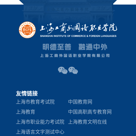
友情链接
上海市教育考试院
中国教育网
上海教育
中国高职高专教育网
上海市职业能力考试院
上海教育文明在线
上海语言文字测试中心