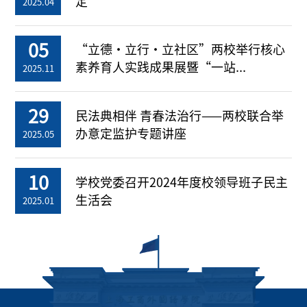
定
2025.04
05
“立德・立行・立社区”两校举行核心
素养育人实践成果展暨“一站...
2025.11
29
民法典相伴 青春法治行——两校联合举
办意定监护专题讲座
2025.05
10
学校党委召开2024年度校领导班子民主
生活会
2025.01