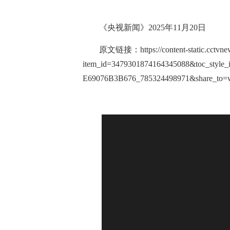
《央视新闻》2025年11月20日
原文链接：
https://content-static.cctv
item_id=3479301874164345088&toc_style_
E69076B3B676_785324498971&share_to=