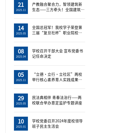
21
产教融合聚合力，智领建筑新
生态——三方牵头！全国建筑工
2025.11
程智慧管...
14
全国总冠军！我校学子荣登第
三届“复旦社杯”职业院校英
2025.05
语影视剧...
08
学校召开干部大会 宣布党委书
记任命决定
2025.04
05
“立德・立行・立社区”两校
举行核心素养育人实践成果展
2025.11
暨“一站...
29
民法典相伴 青春法治行——两
校联合举办意定监护专题讲座
2025.05
10
学校党委召开2024年度校领导
班子民主生活会
2025.01