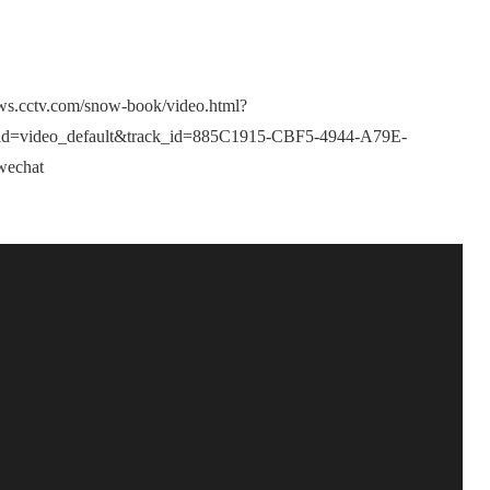
news.cctv.com/snow-book/video.html?
id=video_default&track_id=885C1915-CBF5-4944-A79E-
wechat