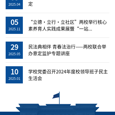
定
2025.04
05
“立德・立行・立社区”两校举行核心
素养育人实践成果展暨“一站...
2025.11
29
民法典相伴 青春法治行——两校联合举
办意定监护专题讲座
2025.05
10
学校党委召开2024年度校领导班子民主
生活会
2025.01