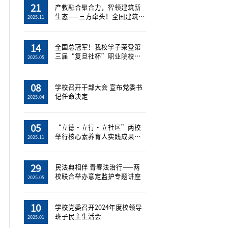
21
产教融合聚合力，智领建筑新
生态——三方牵头！全国建筑工
2025.11
程智慧管...
14
全国总冠军！我校学子荣登第
三届“复旦社杯”职业院校英
2025.05
语影视剧...
08
学校召开干部大会 宣布党委书
记任命决定
2025.04
05
“立德・立行・立社区”两校
举行核心素养育人实践成果展
2025.11
暨“一站...
29
民法典相伴 青春法治行——两
校联合举办意定监护专题讲座
2025.05
10
学校党委召开2024年度校领导
班子民主生活会
2025.01