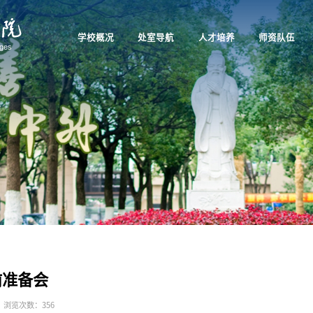
学校概况
处室导航
人才培养
师资队伍
前准备会
浏览次数：
356