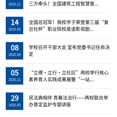
三方牵头！全国建筑工程智慧管...
2025.11
14
全国总冠军！我校学子荣登第三届“复
旦社杯”职业院校英语影视剧...
2025.05
08
学校召开干部大会 宣布党委书记任命决
定
2025.04
05
“立德・立行・立社区”两校举行核心
素养育人实践成果展暨“一站...
2025.11
29
民法典相伴 青春法治行——两校联合举
办意定监护专题讲座
2025.05