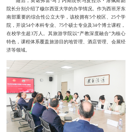
随后，奥诺弗雷·马丁内斯院长与皮拉尔・洛佩斯副
院长分别介绍了穆尔西亚大学的办学情况。作为西班牙东
南部重要的综合性公立大学，该校拥有5个校区、25个学
院，开设54个本科专业、75个硕士专业及34个博士课程，
在校学生超3万人。其旅游学院以“产教深度融合”为核心
特色，课程体系覆盖旅游目的地管理、酒店管理、会展经
济等领域。