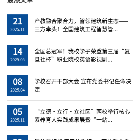
21
产教融合聚合力，智领建筑新生态——
三方牵头！全国建筑工程智慧管...
2025.11
14
全国总冠军！我校学子荣登第三届“复
旦社杯”职业院校英语影视剧...
2025.05
08
学校召开干部大会 宣布党委书记任命决
定
2025.04
05
“立德・立行・立社区”两校举行核心
素养育人实践成果展暨“一站...
2025.11