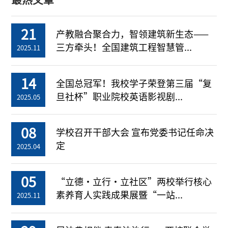
21
产教融合聚合力，智领建筑新生态——
三方牵头！全国建筑工程智慧管...
2025.11
14
全国总冠军！我校学子荣登第三届“复
旦社杯”职业院校英语影视剧...
2025.05
08
学校召开干部大会 宣布党委书记任命决
定
2025.04
05
“立德・立行・立社区”两校举行核心
素养育人实践成果展暨“一站...
2025.11